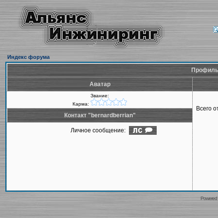
Индекс форума
Профиль 
Аватар
Звание:
Карма:
Всего 
Контакт "bernardberrian"
Личное сообщение:
Powered