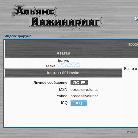
Индекс форума
Профи
Аватар
Звание:
Карма:
Всего 
Контакт 001kasiat
Личное сообщение:
MSN:
possessivelunat
Yahoo:
possessivelunat
ICQ:
Powered