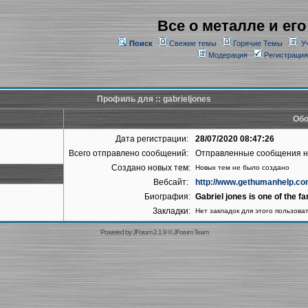
Все о металле и его
Поиск
Свежие темы
Горячие Темы
У
Модерация
Регистрация
Профиль для :: gabrieljones
Обо
Дата регистрации:
28/07/2020 08:47:26
Всего отправлено сообщений:
Отправленные сообщения 
Создано новых тем:
Новых тем не было создано
Вебсайт:
http://www.gethumanhelp.co
Биография:
Gabriel jones is one of the 
Закладки:
Нет закладок для этого пользова
Powered by
JForum 2.1.9
©
JForum Team