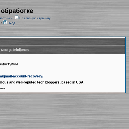
 обработке
частники
На главную страницу
/
Вход
 мне gabrieljones
недоступны
m/gmail-account-recovery/
famous and well-reputed tech bloggers, based in USA.
теля.