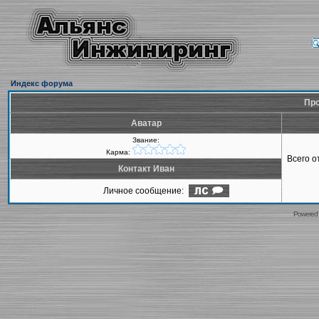
Индекс форума
Про
Аватар
Звание:
Карма:
Всего 
Контакт Иван
Личное сообщение:
Powered