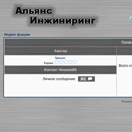
Индекс форума
Профил
Аватар
Звание:
Карма:
Всего 
Контакт !linawati88
Личное сообщение:
Powered