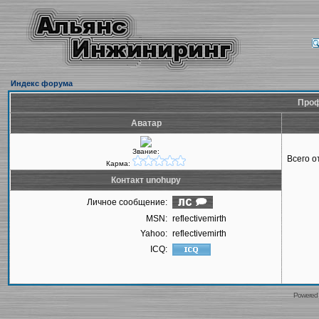
Индекс форума
Проф
Аватар
Звание:
Всего 
Карма:
Контакт unohupy
Личное сообщение:
MSN:
reflectivemirth
Yahoo:
reflectivemirth
ICQ:
Powered