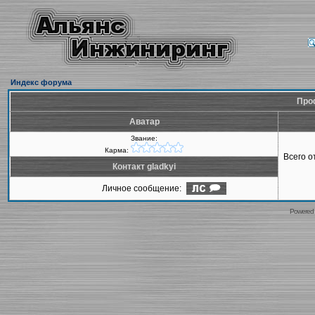
Индекс форума
Проф
Аватар
Звание:
Карма:
Всего 
Контакт gladkyi
Личное сообщение:
Powered