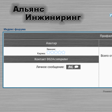
Индекс форума
Профиль
Аватар
Звание:
Карма:
Всего 
Контакт 002Acomputer
Личное сообщение:
Powered