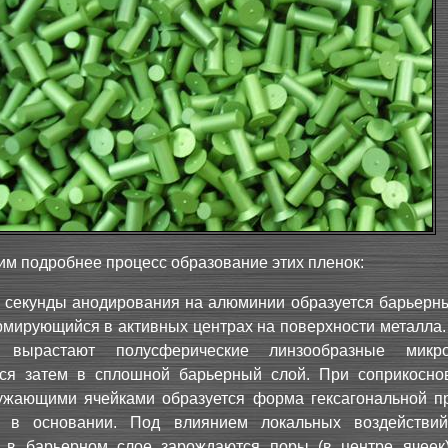
им подробнее процесс образование этих пленок:
 секунды анодирования на алюминии образуется барьерны
мирующийся в активных центрах на поверхности металла. 
 вырастают полусферические линзообразные микроя
ся затем в сплошной барьерный слой. При соприкосно
ужающими ячейками образуется форма гексагональной п
 в основании. Под влиянием локальных воздействи
а в барьерном слое зарождаются поры (в центре ячеек)