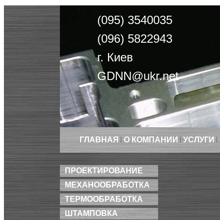
(095) 3540035
(096) 5822943
г. Киев
GDNN@ukr.net
ГЛАВНАЯ
О КОМПАНИИ
УСЛУГИ
ПРОЕКТИРОВАНИЕ
МЕХАНООБРАБОТКА
ТЕРМООБРАБОТКА
ШТАМПОВКА