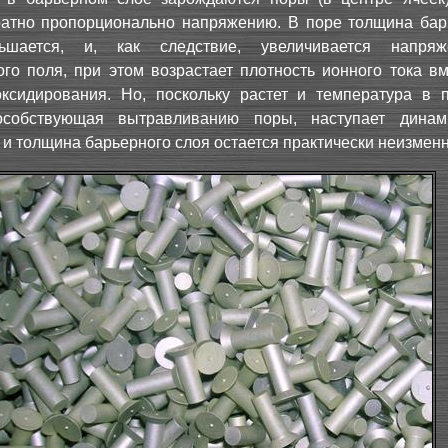
ратно пропорционально напряжению. В поре толщина бар
ьшается, и, как следствие, увеличивается напряж
ого поля, при этом возрастает плотность ионного тока в
оксидирования. Но, поскольку растет и температура в 
особствующая вытравливанию поры, наступает динам
 и толщина барьерного слоя остается практически неизменн