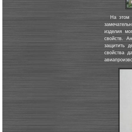
На этом 
замечательн
изделия мо
свойств. А
защитить д
свойства д
авиапроизво