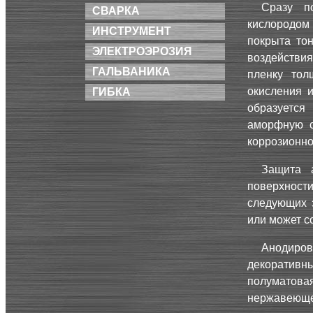
Сразу п
СВАРКА
кислородом
ИНСТРУМЕНТ
покрыта тон
ЭЛЕКТРОЭРОЗИЯ
воздействи
ГАЛЬВАНИКА
пленку тол
окисления 
ГИБКА
образуется
аморфную с
коррозионно
Защита 
поверхност
следующих 
или может с
Анодиро
декоративн
полуматов
нержавеюще