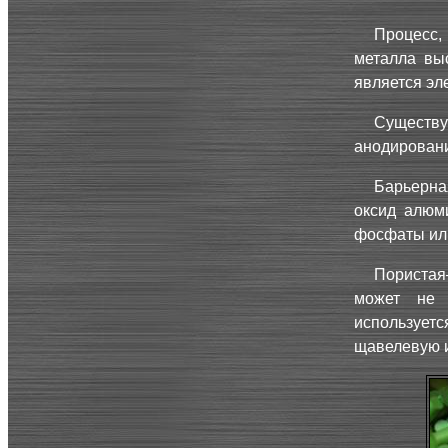
Процесс,
металла вы
является эл
Существу
анодировани
Барьерна
оксид алюм
фосфаты или
Пористая–
может не 
используетс
щавелевую 