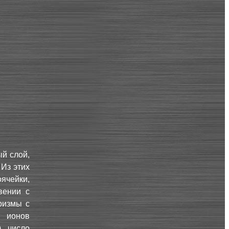
й слой,
Из этих
чейки,
вении с
ризмы с
й ионов
, число