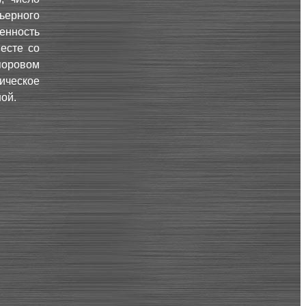
ьерного
енность
месте со
поровом
ическое
ой.