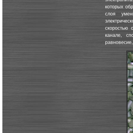
которых об
слоя умен
электрическ
скоростью 
канале, сп
равновесие,