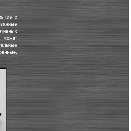
рытие с
ованные
ативных
о может
тельные
оенные,