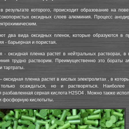
 в результате которого, происходит образование на пове
сокопористых оксидных слоев алюминия. Процесс аноди
ектрохимическим.
ют два вида оксидных пленок, которые образуются в п
я - барьерная и пористая.
я - оксидная пленка растет в нейтральных растворах, в 
иния трудно растворим. Преимущественно это бораты а
 тартраты.
 оксидная пленка растет в кислых электролитах , в котор
только осаждаться, но и растворяться. Наиболее 
я разбавленная серная кислота Н2SO4 . Можно также испо
и фосфорную кислотыты.