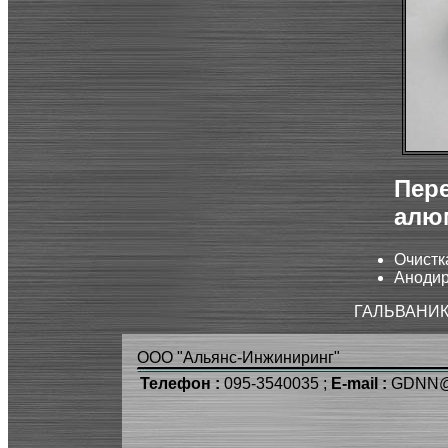
Пер
алю
Очистк
Анодир
ГАЛЬВАНИ
ООО "Альянс-Инжиниринг"
Телефон :
095-3540035 ;
E-mail :
GDNN@u