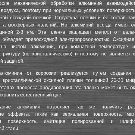
осле механической обработки алюминий взаимодейс
 воздуха, поэтому при нормальных условиях поверхность
кой оксидной пленкой. Структура пленки и ее состав зав
я атмосферных явлений. Но алюминий всегда имеет о
щиной 2-3 нм. Эта пленка защищает металл от даль
и обладает превосходной электропроводностью. Оксидная
 на чистом алюминии, при комнатной температуре 
труктуру (не кристаллическую) и поэтому не является 
й защитой.
алюминия от коррозии реализуется путем создания
и кристаллической оксидной пленки толщиной 20-30 мик
этапах процесса анодирования эта пленка может быть о
охранить естественный цвет.
вание алюминия позволяет так же получить раз
ые эффекты, такие как зеркальная поверхность, ма
ая поверхность, имитация полированной и шлифо
й стали.