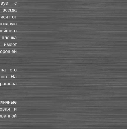
твует с
 всегда
исят от
ксидную
нейшего
 плёнка
и имеет
хорошей
 на его
рон. На
крашена
личные
товая и
ванной