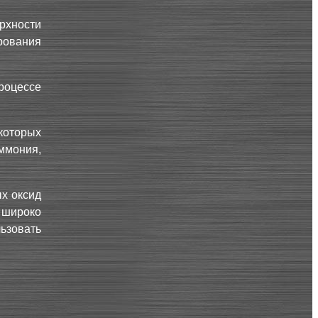
рхности
рования
роцессе
которых
ммония,
ых оксид
широко
льзовать