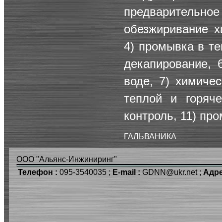
предварительно
обезжиривание х
4) промывка в те
декапирование, 
воде, 7) химиче
теплой и горяче
контроль, 11) пр
ГАЛЬВАНИКА
ООО "Альянс-Инжиниринг"
Телефон :
095-3540035 ;
E-mail :
GDNN@ukr.net ;
Адре