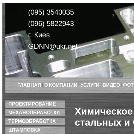
(095) 3540035
(096) 5822943
г. Киев
GDNN@ukr.net
ГЛАВНАЯ
О КОМПАНИИ
УСЛУГИ
ВИДЕО
ФОТ
ПРОЕКТИРОВАНИЕ
Химическое
МЕХАНООБРАБОТКА
стальных и 
ТЕРМООБРАБОТКА
ШТАМПОВКА