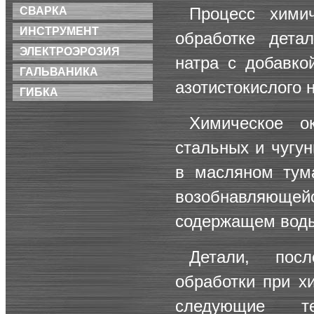
Процесс химич
СВАРКА
ИНСТРУМЕНТ
обработке дета
ЭЛЕКТРОЭРОЗИЯ
натра с добавко
ГАЛЬВАНИКА
азотистокислого 
ГИБКА
Химическое о
стальных и чугу
в масляном тум
возобнавляющейс
содержащем вод
Детали, посл
обработки при х
следующие те