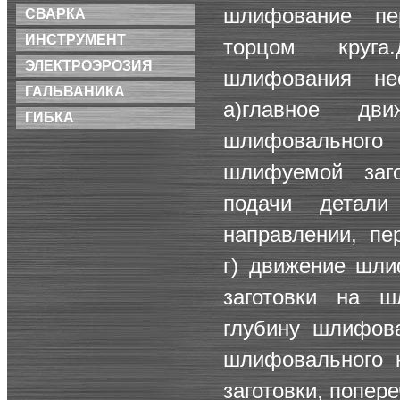
шлифование пе
СВАРКА
ИНСТРУМЕНТ
торцом круга
ЭЛЕКТРОЭРОЗИЯ
шлифования не
ГАЛЬВАНИКА
а)главное дв
ГИБКА
шлифовальног
шлифуемой заго
подачи детал
направлении, пе
г) движение шли
заготовки на 
глубину шлифова
шлифовального 
заготовки, попере