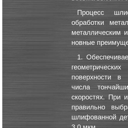
Процесс шли
обработки мета
металлическим и
новные преимуще
1. Обеспечивае
геометрически
поверхности в 
числа тончайш
скоростях. При 
правильно выбр
шлифованной дет
3,0 мкм.