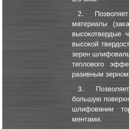
2. Позволяе
материалы (зак
высокотвердые ч
высокой твердос
зерен шлифовальн
теплового эффе
разивным зерном
3. Позволяе
большую поверхн
шлифовании то
ментами.