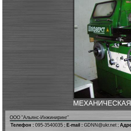
МЕХАНИЧЕСКАЯ
ООО "Альянс-Инжиниринг"
Телефон :
095-3540035 ;
E-mail :
GDNN@ukr.net ;
Адре