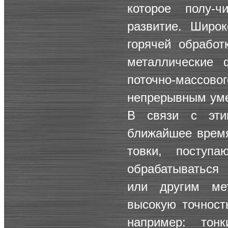
которое полу-
развитие. Широ
горячей обработ
металлические 
поточно-массово
непрерывным уме
В связи с эти
ближайшее время
товки, поступ
обрабатываться
или другим ме
высокую точност
например: тон