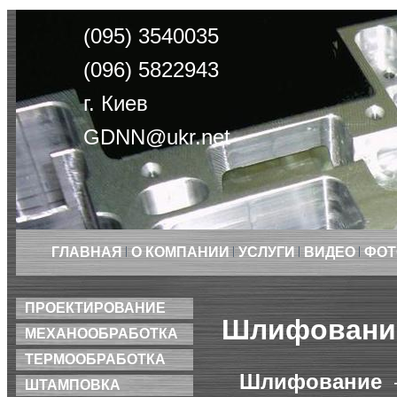
(095) 3540035
(096) 5822943
г. Киев
GDNN@ukr.net
ГЛАВНАЯ
О КОМПАНИИ
УСЛУГИ
ВИДЕО
ФОТ
ПРОЕКТИРОВАНИЕ
Шлифовани
МЕХАНООБРАБОТКА
ТЕРМООБРАБОТКА
Шлифование
–
ШТАМПОВКА