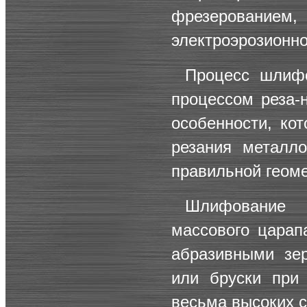
фрезерование
электроэрозионно
Процесс шлиф
процессом реза-
особенности, ко
резания металл
правильной геоме
Шлифование 
массового царап
абразивными зе
или бруски при
весьма высоких с