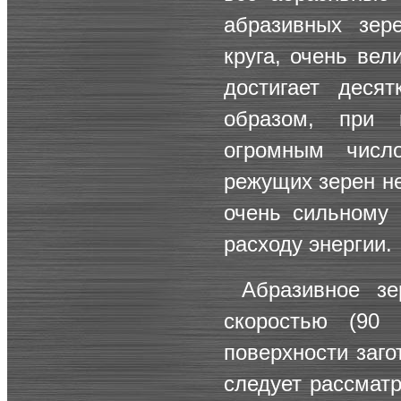
абразивных зер
круга, очень вел
достигает деся
образом, при 
огромным числ
режущих зерен н
очень сильному
расходу энергии.
Абразивное з
скоростью (90 
поверхности заг
следует рассматр