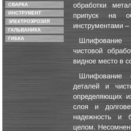
обработки мета
СВАРКА
ИНСТРУМЕНТ
припуск на об
ЭЛЕКТРОЭРОЗИЯ
инструментами –
ГАЛЬВАНИКА
ГИБКА
Шлифование 
чистовой обраб
видное место в 
Шлифование о
деталей и чист
определяющих из
слоя и долгове
надежность и 
целом. Несомнен