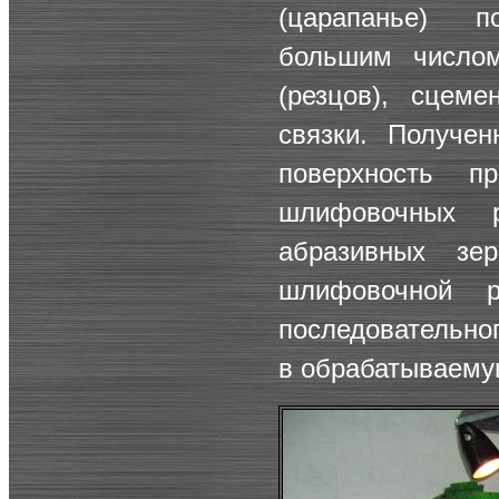
(царапанье) п
большим число
(резцов), сцем
связки. Получе
поверхность пр
шлифовочных р
абразивных зе
шлифовочной р
последовательно
в обрабатываему