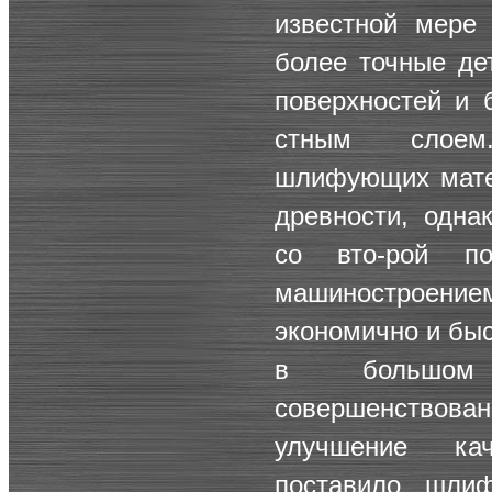
известной мере 
более точные де
поверхностей и 
стным слоем
шлифующих матер
древности, одна
со вто-рой п
машиностроен
экономично и быс
в большом 
совершенствов
улучшение ка
поставило шлиф